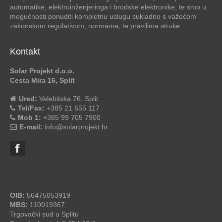
automatike, elektroinženjeringa i brodske elektronike, te smo u
mogućnosti ponuditi kompletnu uslugu sukladno s važećom
zakonskom regulativom, normama, te pravilima struke.
Kontakt
Solar Projekt d.o.o.
Cesta Mira 16, Split
Ured:
Velebitska 76, Split
Tel/Fax:
+385 21 655 117
Mob 1:
+385 99 705 7900
E-mail:
info@solarprojekt.hr
OIB:
56475053919
MBS:
110019367
Trgovački sud u Splitu