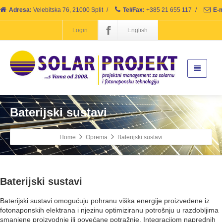
Adresa:
Velebitska 76, 21000 Split
/
Tel/Fax:
+385 21 655 117
/
E-m
Login
English
Baterijski sustavi
Home
Oprema
Baterijski sustavi
Baterijski sustavi
Baterijski sustavi omogućuju pohranu viška energije proizvedene iz
fotonaponskih elektrana i njezinu optimiziranu potrošnju u razdobljima
smanjene proizvodnje ili povećane potražnje. Integracijom naprednih