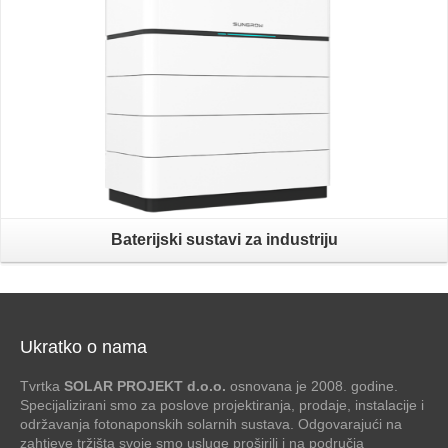
Baterijski sustavi za industriju
Ukratko o nama
Tvrtka
SOLAR PROJEKT d.o.o.
osnovana je 2008. godine.
Specijalizirani smo za poslove projektiranja, prodaje, instalacije i
održavanja fotonaponskih solarnih sustava. Odgovarajući na
zahtjeve tržišta svoje smo usluge proširili i na područja