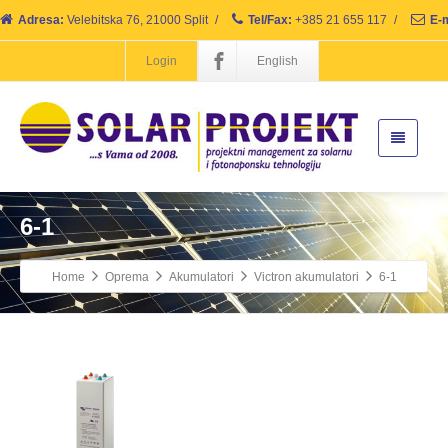
Adresa:
Velebitska 76, 21000 Split
/
Tel/Fax:
+385 21 655 117
/
E-m
Login
English
6-1
Home
Oprema
Akumulatori
Victron akumulatori
6-1