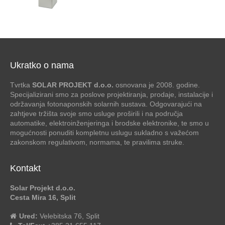
Ukratko o nama
Tvrtka
SOLAR PROJEKT d.o.o.
osnovana je 2008. godine.
Specijalizirani smo za poslove projektiranja, prodaje, instalacije i
održavanja fotonaponskih solarnih sustava. Odgovarajući na
zahtjeve tržišta svoje smo usluge proširili i na područja
automatike, elektroinženjeringa i brodske elektronike, te smo u
mogućnosti ponuditi kompletnu uslugu sukladno s važećom
zakonskom regulativom, normama, te pravilima struke.
Kontakt
Solar Projekt d.o.o.
Cesta Mira 16, Split
Ured:
Velebitska 76, Split