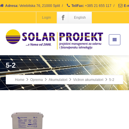
Adresa:
Velebitska 76, 21000 Split
/
Tel/Fax:
+385 21 655 117
/
E-m
Login
English
5-2
Home
Oprema
Akumulatori
Victron akumulatori
5-2