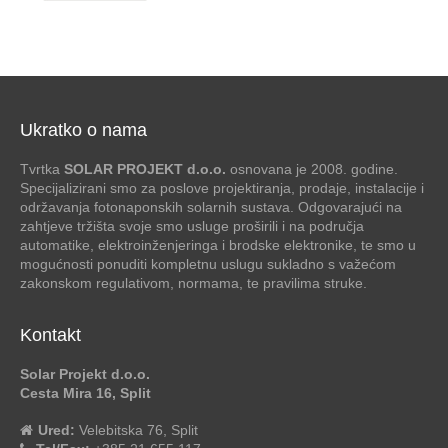
Ukratko o nama
Tvrtka
SOLAR PROJEKT d.o.o.
osnovana je 2008. godine.
Specijalizirani smo za poslove projektiranja, prodaje, instalacije i
održavanja fotonaponskih solarnih sustava. Odgovarajući na
zahtjeve tržišta svoje smo usluge proširili i na područja
automatike, elektroinženjeringa i brodske elektronike, te smo u
mogućnosti ponuditi kompletnu uslugu sukladno s važećom
zakonskom regulativom, normama, te pravilima struke.
Kontakt
Solar Projekt d.o.o.
Cesta Mira 16, Split
Ured:
Velebitska 76, Split