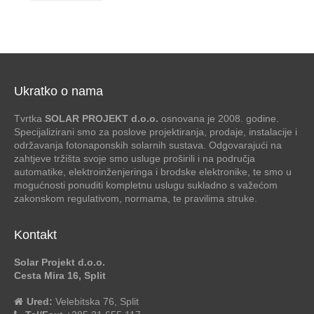
Ukratko o nama
Tvrtka
SOLAR PROJEKT d.o.o.
osnovana je 2008. godine.
Specijalizirani smo za poslove projektiranja, prodaje, instalacije i
održavanja fotonaponskih solarnih sustava. Odgovarajući na
zahtjeve tržišta svoje smo usluge proširili i na područja
automatike, elektroinženjeringa i brodske elektronike, te smo u
mogućnosti ponuditi kompletnu uslugu sukladno s važećom
zakonskom regulativom, normama, te pravilima struke.
Kontakt
Solar Projekt d.o.o.
Cesta Mira 16, Split
Ured:
Velebitska 76, Split