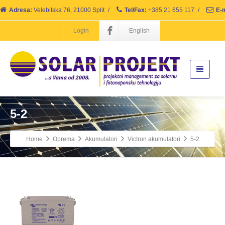
Adresa:
Velebitska 76, 21000 Split
/
Tel/Fax:
+385 21 655 117
/
E-m
Login
English
5-2
Home
Oprema
Akumulatori
Victron akumulatori
5-2