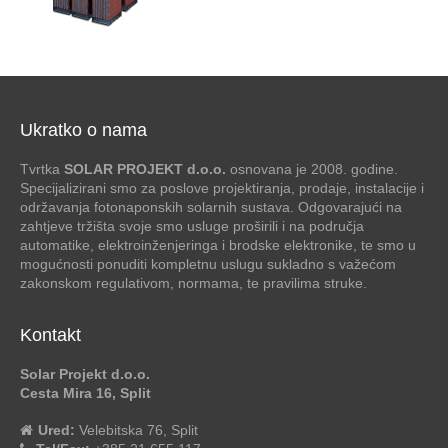
Ukratko o nama
Tvrtka
SOLAR PROJEKT d.o.o.
osnovana je 2008. godine.
Specijalizirani smo za poslove projektiranja, prodaje, instalacije i
održavanja fotonaponskih solarnih sustava. Odgovarajući na
zahtjeve tržišta svoje smo usluge proširili i na područja
automatike, elektroinženjeringa i brodske elektronike, te smo u
mogućnosti ponuditi kompletnu uslugu sukladno s važećom
zakonskom regulativom, normama, te pravilima struke.
Kontakt
Solar Projekt d.o.o.
Cesta Mira 16, Split
Ured:
Velebitska 76, Split