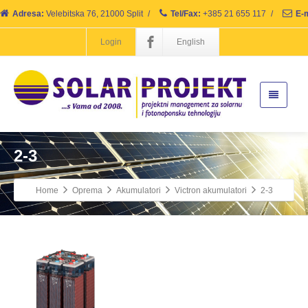
Adresa:
Velebitska 76, 21000 Split
/
Tel/Fax:
+385 21 655 117
/
E-m
Login
English
2-3
Home
Oprema
Akumulatori
Victron akumulatori
2-3