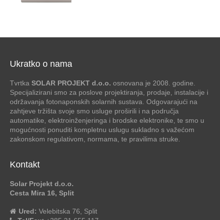
Ukratko o nama
Tvrtka
SOLAR PROJEKT d.o.o.
osnovana je 2008. godine.
Specijalizirani smo za poslove projektiranja, prodaje, instalacije i
održavanja fotonaponskih solarnih sustava. Odgovarajući na
zahtjeve tržišta svoje smo usluge proširili i na područja
automatike, elektroinženjeringa i brodske elektronike, te smo u
mogućnosti ponuditi kompletnu uslugu sukladno s važećom
zakonskom regulativom, normama, te pravilima struke.
Kontakt
Solar Projekt d.o.o.
Cesta Mira 16, Split
Ured:
Velebitska 76, Split