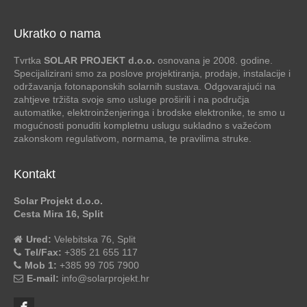
Ukratko o nama
Tvrtka
SOLAR PROJEKT d.o.o.
osnovana je 2008. godine.
Specijalizirani smo za poslove projektiranja, prodaje, instalacije i
održavanja fotonaponskih solarnih sustava. Odgovarajući na
zahtjeve tržišta svoje smo usluge proširili i na područja
automatike, elektroinženjeringa i brodske elektronike, te smo u
mogućnosti ponuditi kompletnu uslugu sukladno s važećom
zakonskom regulativom, normama, te pravilima struke.
Kontakt
Solar Projekt d.o.o.
Cesta Mira 16, Split
Ured:
Velebitska 76, Split
Tel/Fax:
+385 21 655 117
Mob 1:
+385 99 705 7900
E-mail:
info@solarprojekt.hr