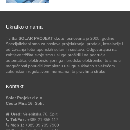
Ukratko o nama
Tvrtka
SOLAR PROJEKT d.o.o.
osnovana je 2008. godine.
Specijalizirani smo za poslove projektiranja, prodaje, instalacije i
održavanja fotonaponskih solarnih sustava. Odgovarajući na
zahtjeve tržišta svoje smo usluge proširili i na područja
automatike, elektroinženjeringa i brodske elektronike, te smo u
mogućnosti ponuditi kompletnu uslugu sukladno s važećom
zakonskom regulativom, normama, te pravilima struke.
Kontakt
Solar Projekt d.o.o.
Cesta Mira 16, Split
Ured:
Velebitska 76, Split
Tel/Fax:
+385 21 655 117
Mob 1:
+385 99 705 7900