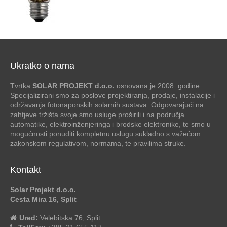
Ukratko o nama
Tvrtka
SOLAR PROJEKT d.o.o.
osnovana je 2008. godine.
Specijalizirani smo za poslove projektiranja, prodaje, instalacije i
održavanja fotonaponskih solarnih sustava. Odgovarajući na
zahtjeve tržišta svoje smo usluge proširili i na područja
automatike, elektroinženjeringa i brodske elektronike, te smo u
mogućnosti ponuditi kompletnu uslugu sukladno s važećom
zakonskom regulativom, normama, te pravilima struke.
Kontakt
Solar Projekt d.o.o.
Cesta Mira 16, Split
Ured:
Velebitska 76, Split