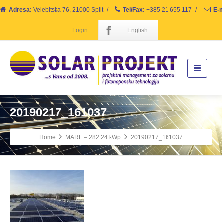
Adresa:
Velebitska 76, 21000 Split
/
Tel/Fax:
+385 21 655 117
/
E-m
Login
English
20190217_161037
Home
MARL – 282.24 kWp
20190217_161037