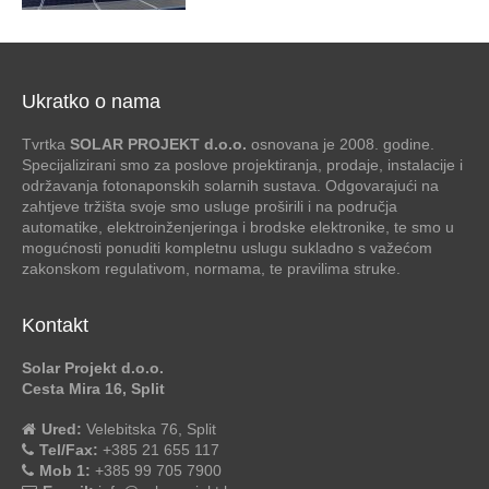
Ukratko o nama
Tvrtka
SOLAR PROJEKT d.o.o.
osnovana je 2008. godine.
Specijalizirani smo za poslove projektiranja, prodaje, instalacije i
održavanja fotonaponskih solarnih sustava. Odgovarajući na
zahtjeve tržišta svoje smo usluge proširili i na područja
automatike, elektroinženjeringa i brodske elektronike, te smo u
mogućnosti ponuditi kompletnu uslugu sukladno s važećom
zakonskom regulativom, normama, te pravilima struke.
Kontakt
Solar Projekt d.o.o.
Cesta Mira 16, Split
Ured:
Velebitska 76, Split
Tel/Fax:
+385 21 655 117
Mob 1:
+385 99 705 7900