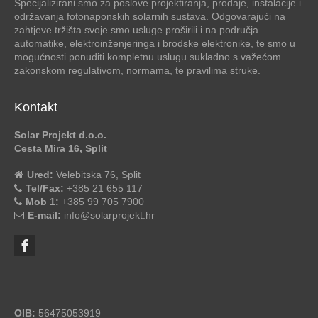
Specijalizirani smo za poslove projektiranja, prodaje, instalacije i
održavanja fotonaponskih solarnih sustava. Odgovarajući na
zahtjeve tržišta svoje smo usluge proširili i na područja
automatike, elektroinženjeringa i brodske elektronike, te smo u
mogućnosti ponuditi kompletnu uslugu sukladno s važećom
zakonskom regulativom, normama, te pravilima struke.
Kontakt
Solar Projekt d.o.o.
Cesta Mira 16, Split
Ured:
Velebitska 76, Split
Tel/Fax:
+385 21 655 117
Mob 1:
+385 99 705 7900
E-mail:
info@solarprojekt.hr
OIB:
56475053919