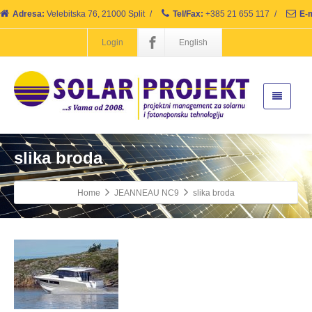
Adresa:
Velebitska 76, 21000 Split
/
Tel/Fax:
+385 21 655 117
/
E-m
Login
English
slika broda
Home
JEANNEAU NC9
slika broda