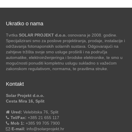
Ukratko o nama
Tvrtka
SOLAR PROJEKT d.o.o.
osnovana je 2008. godine.
Specijalizirani smo za poslove projektiranja, prodaje, instalacije i
održavanja fotonaponskih solarnih sustava. Odgovarajući na
zahtjeve tržišta svoje smo usluge proširili i na područja
automatike, elektroinženjeringa i brodske elektronike, te smo u
mogućnosti ponuditi kompletnu uslugu sukladno s važećom
zakonskom regulativom, normama, te pravilima struke.
Kontakt
Solar Projekt d.o.o.
Cesta Mira 16, Split
Ured:
Velebitska 76, Split
Tel/Fax:
+385 21 655 117
Mob 1:
+385 99 705 7900
E-mail:
info@solarprojekt.hr