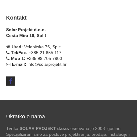
Kontakt
Solar Projekt d.o.o.
Cesta Mira 16, Split
Ured:
Velebitska 76, Split
Tel/Fax:
+385 21 655 117
Mob 1:
+385 99 705 7900
E-mail:
info@solarprojekt.hr
Ukratko o nama
Tvrtka
SOLAR PROJEKT d.o.o.
osnovana je 2008. godine.
Specijalizirani smo za poslove projektiranja, prodaje, instalacije i