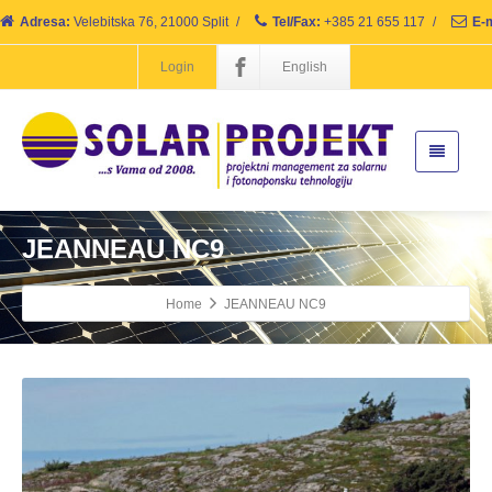
Adresa:
Velebitska 76, 21000 Split
/
Tel/Fax:
+385 21 655 117
/
E-m
Login
English
JEANNEAU NC9
Home
JEANNEAU NC9