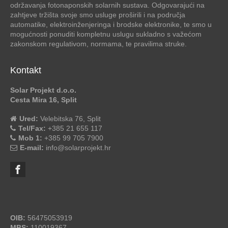
održavanja fotonaponskih solarnih sustava. Odgovarajući na
zahtjeve tržišta svoje smo usluge proširili i na područja
automatike, elektroinženjeringa i brodske elektronike, te smo u
mogućnosti ponuditi kompletnu uslugu sukladno s važećom
zakonskom regulativom, normama, te pravilima struke.
Kontakt
Solar Projekt d.o.o.
Cesta Mira 16, Split
Ured:
Velebitska 76, Split
Tel/Fax:
+385 21 655 117
Mob 1:
+385 99 705 7900
E-mail:
info@solarprojekt.hr
OIB:
56475053919
MBS:
110019367