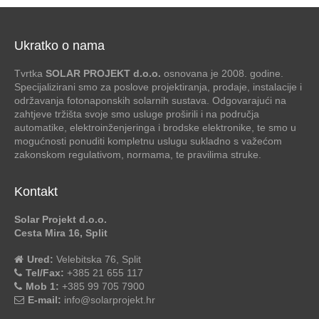
Ukratko o nama
Tvrtka
SOLAR PROJEKT d.o.o.
osnovana je 2008. godine.
Specijalizirani smo za poslove projektiranja, prodaje, instalacije i
održavanja fotonaponskih solarnih sustava. Odgovarajući na
zahtjeve tržišta svoje smo usluge proširili i na područja
automatike, elektroinženjeringa i brodske elektronike, te smo u
mogućnosti ponuditi kompletnu uslugu sukladno s važećom
zakonskom regulativom, normama, te pravilima struke.
Kontakt
Solar Projekt d.o.o.
Cesta Mira 16, Split
Ured:
Velebitska 76, Split
Tel/Fax:
+385 21 655 117
Mob 1:
+385 99 705 7900
E-mail:
info@solarprojekt.hr