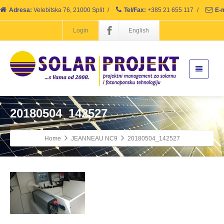
Adresa:
Velebitska 76, 21000 Split
/
Tel/Fax:
+385 21 655 117
/
E-m
Login
English
20180504_142527
Home
JEANNEAU NC9
20180504_142527