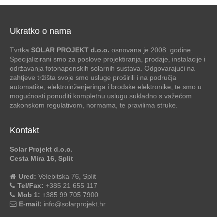
Ukratko o nama
Tvrtka
SOLAR PROJEKT d.o.o.
osnovana je 2008. godine.
Specijalizirani smo za poslove projektiranja, prodaje, instalacije i
održavanja fotonaponskih solarnih sustava. Odgovarajući na
zahtjeve tržišta svoje smo usluge proširili i na područja
automatike, elektroinženjeringa i brodske elektronike, te smo u
mogućnosti ponuditi kompletnu uslugu sukladno s važećom
zakonskom regulativom, normama, te pravilima struke.
Kontakt
Solar Projekt d.o.o.
Cesta Mira 16, Split
Ured:
Velebitska 76, Split
Tel/Fax:
+385 21 655 117
Mob 1:
+385 99 705 7900
E-mail:
info@solarprojekt.hr