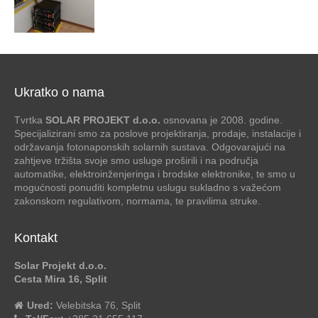
Ukratko o nama
Tvrtka
SOLAR PROJEKT d.o.o.
osnovana je 2008. godine.
Specijalizirani smo za poslove projektiranja, prodaje, instalacije i
održavanja fotonaponskih solarnih sustava. Odgovarajući na
zahtjeve tržišta svoje smo usluge proširili i na područja
automatike, elektroinženjeringa i brodske elektronike, te smo u
mogućnosti ponuditi kompletnu uslugu sukladno s važećom
zakonskom regulativom, normama, te pravilima struke.
Kontakt
Solar Projekt d.o.o.
Cesta Mira 16, Split
Ured:
Velebitska 76, Split