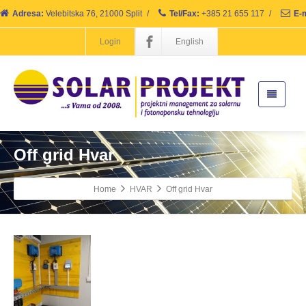
Adresa:
Velebitska 76, 21000 Split
/
Tel/Fax:
+385 21 655 117
/
E-m
Login
English
Off grid Hvar
Home
HVAR
Off grid Hvar