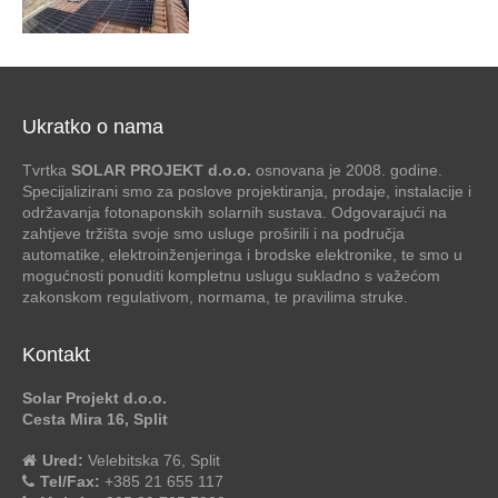
Ukratko o nama
Tvrtka
SOLAR PROJEKT d.o.o.
osnovana je 2008. godine.
Specijalizirani smo za poslove projektiranja, prodaje, instalacije i
održavanja fotonaponskih solarnih sustava. Odgovarajući na
zahtjeve tržišta svoje smo usluge proširili i na područja
automatike, elektroinženjeringa i brodske elektronike, te smo u
mogućnosti ponuditi kompletnu uslugu sukladno s važećom
zakonskom regulativom, normama, te pravilima struke.
Kontakt
Solar Projekt d.o.o.
Cesta Mira 16, Split
Ured:
Velebitska 76, Split
Tel/Fax:
+385 21 655 117