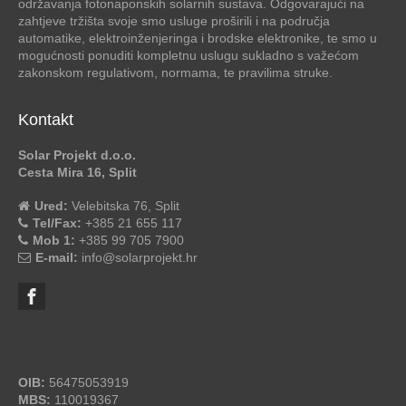
održavanja fotonaponskih solarnih sustava. Odgovarajući na
zahtjeve tržišta svoje smo usluge proširili i na područja
automatike, elektroinženjeringa i brodske elektronike, te smo u
mogućnosti ponuditi kompletnu uslugu sukladno s važećom
zakonskom regulativom, normama, te pravilima struke.
Kontakt
Solar Projekt d.o.o.
Cesta Mira 16, Split
Ured:
Velebitska 76, Split
Tel/Fax:
+385 21 655 117
Mob 1:
+385 99 705 7900
E-mail:
info@solarprojekt.hr
OIB:
56475053919
MBS:
110019367