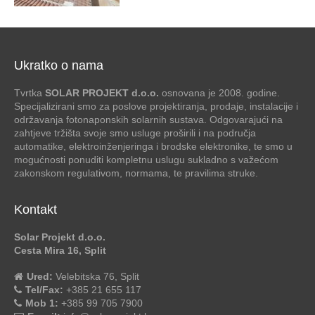
Ukratko o nama
Tvrtka
SOLAR PROJEKT d.o.o.
osnovana je 2008. godine.
Specijalizirani smo za poslove projektiranja, prodaje, instalacije i
održavanja fotonaponskih solarnih sustava. Odgovarajući na
zahtjeve tržišta svoje smo usluge proširili i na područja
automatike, elektroinženjeringa i brodske elektronike, te smo u
mogućnosti ponuditi kompletnu uslugu sukladno s važećom
zakonskom regulativom, normama, te pravilima struke.
Kontakt
Solar Projekt d.o.o.
Cesta Mira 16, Split
Ured:
Velebitska 76, Split
Tel/Fax:
+385 21 655 117
Mob 1:
+385 99 705 7900