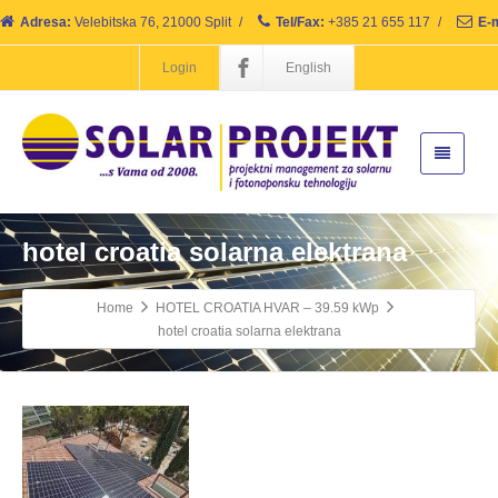
Adresa:
Velebitska 76, 21000 Split
/
Tel/Fax:
+385 21 655 117
/
E-m
Login
English
hotel croatia solarna elektrana
Home
HOTEL CROATIA HVAR – 39.59 kWp
hotel croatia solarna elektrana