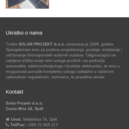
Ukratko o nama
Tvrtka
SOLAR PROJEKT d.o.o.
osnovana je 2008. godine.
Specijalizirani smo za poslove projektiranja, prodaje, instalacije i
održavanja fotonaponskih solarnih sustava. Odgovarajući na
zahtjeve tržišta svoje smo usluge proširili i na područja
automatike, elektroinženjeringa i brodske elektronike, te smo u
mogućnosti ponuditi kompletnu uslugu sukladno s važećom
zakonskom regulativom, normama, te pravilima struke.
Kontakt
Solar Projekt d.o.o.
Cesta Mira 16, Split
Ured:
Velebitska 76, Split
Tel/Fax:
+385 21 655 117