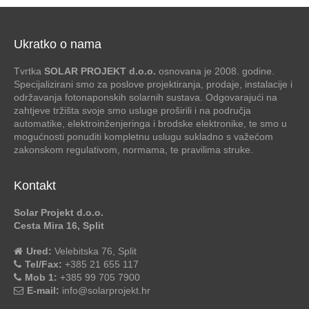
Ukratko o nama
Tvrtka
SOLAR PROJEKT d.o.o.
osnovana je 2008. godine.
Specijalizirani smo za poslove projektiranja, prodaje, instalacije i
održavanja fotonaponskih solarnih sustava. Odgovarajući na
zahtjeve tržišta svoje smo usluge proširili i na područja
automatike, elektroinženjeringa i brodske elektronike, te smo u
mogućnosti ponuditi kompletnu uslugu sukladno s važećom
zakonskom regulativom, normama, te pravilima struke.
Kontakt
Solar Projekt d.o.o.
Cesta Mira 16, Split
Ured:
Velebitska 76, Split
Tel/Fax:
+385 21 655 117
Mob 1:
+385 99 705 7900
E-mail:
info@solarprojekt.hr