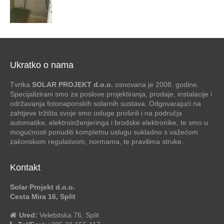
Ukratko o nama
Tvrtka
SOLAR PROJEKT d.o.o.
osnovana je 2008. godine.
Specijalizirani smo za poslove projektiranja, prodaje, instalacije i
održavanja fotonaponskih solarnih sustava. Odgovarajući na
zahtjeve tržišta svoje smo usluge proširili i na područja
automatike, elektroinženjeringa i brodske elektronike, te smo u
mogućnosti ponuditi kompletnu uslugu sukladno s važećom
zakonskom regulativom, normama, te pravilima struke.
Kontakt
Solar Projekt d.o.o.
Cesta Mira 16, Split
Ured:
Velebitska 76, Split