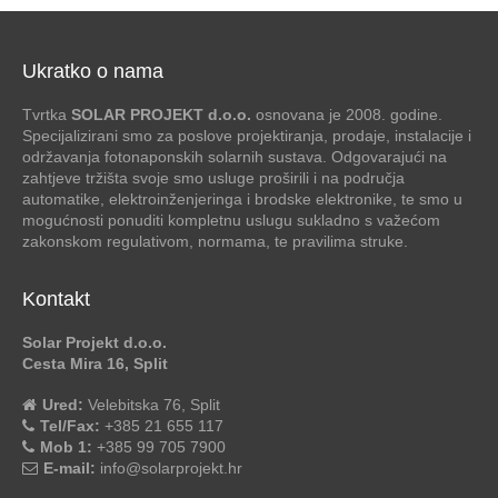
Ukratko o nama
Tvrtka
SOLAR PROJEKT d.o.o.
osnovana je 2008. godine.
Specijalizirani smo za poslove projektiranja, prodaje, instalacije i
održavanja fotonaponskih solarnih sustava. Odgovarajući na
zahtjeve tržišta svoje smo usluge proširili i na područja
automatike, elektroinženjeringa i brodske elektronike, te smo u
mogućnosti ponuditi kompletnu uslugu sukladno s važećom
zakonskom regulativom, normama, te pravilima struke.
Kontakt
Solar Projekt d.o.o.
Cesta Mira 16, Split
Ured:
Velebitska 76, Split
Tel/Fax:
+385 21 655 117
Mob 1:
+385 99 705 7900
E-mail:
info@solarprojekt.hr