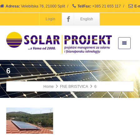
Adresa:
Velebitska 76, 21000 Split
/
Tel/Fax:
+385 21 655 117
/
E-m
Login
English
6
Home
FNE BRISTVICA
6