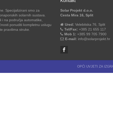
Kontakt
e. Specijalizirani smo za
Solar Projekt d.o.o.
otonaponskih solarnih sustava.
Cesta Mira 16, Split
li i na područja automatike,
Ured:
Velebitska 76, Split
ćnosti ponuditi kompletnu uslugu
Tel/Fax:
+385 21 655 117
 pravilima struke.
Mob 1:
+385 99 705 7900
E-mail:
info@solarprojekt.hr
OPĆI UVJETI ZA IZG