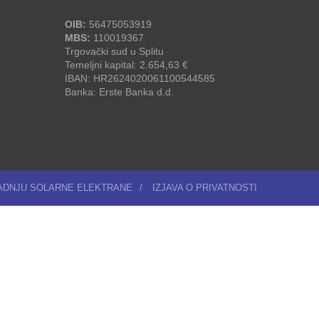
OIB:
56475053919
MBS:
110019367
Trgovački sud u Splitu
Temeljni kapital: 2.654,63 €
IBAN: HR2624020061100544585
Banka: Erste Banka d.d.
RADNJU SOLARNE ELEKTRANE
/
IZJAVA O PRIVATNOSTI