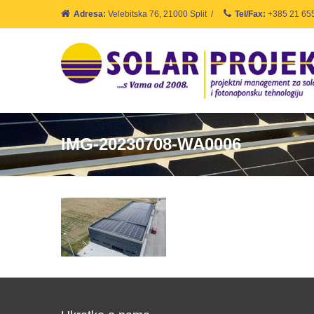
Adresa:
Velebitska 76, 21000 Split
/
Tel/Fax:
+385 21 65
IMG-20230708-WA0006