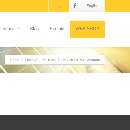
Login
English
ference
Blog
Kontakt
WEB SHOP
Home
Đakovo – 152 KWp
IMG-20230708-WA0006