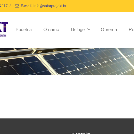
5 117
/
E-mail:
info@solarprojekt.hr
Početna
O nama
Usluge
Oprema
Re