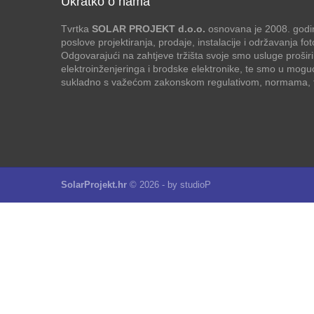
Ukratko o nama
Tvrtka
SOLAR PROJEKT d.o.o.
osnovana je 2008. godin
poslove projektiranja, prodaje, instalacije i održavanja f
Odgovarajući na zahtjeve tržišta svoje smo usluge proširi
elektroinženjeringa i brodske elektronike, te smo u mogu
sukladno s važećom zakonskom regulativom, normama, te
SolarProjekt.hr
© 2026 - by
studioP