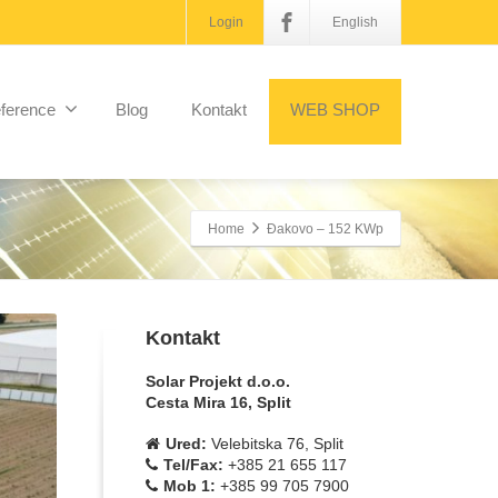
Login
English
ference
Blog
Kontakt
WEB SHOP
Home
Đakovo – 152 KWp
Kontakt
Solar Projekt d.o.o.
Cesta Mira 16, Split
Ured:
Velebitska 76, Split
Tel/Fax:
+385 21 655 117
Mob 1:
+385 99 705 7900