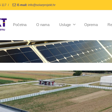
5 117
/
E-mail:
info@solarprojekt.hr
Početna
O nama
Usluge
Oprema
Re