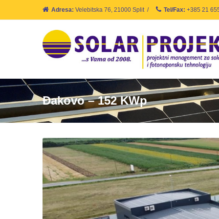
Adresa:
Velebitska 76, 21000 Split
/
Tel/Fax:
+385 21 65
Đakovo – 152 KWp