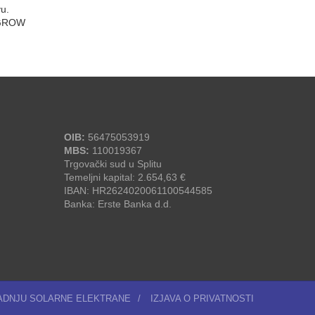
u.
UNGROW
OIB:
56475053919
MBS:
110019367
Trgovački sud u Splitu
Temeljni kapital: 2.654,63 €
IBAN: HR2624020061100544585
Banka: Erste Banka d.d.
RADNJU SOLARNE ELEKTRANE
/
IZJAVA O PRIVATNOSTI