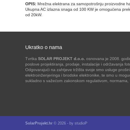
OPIS:
Mrežna elektrana za samopotrošnju proizvodne hal
Ukupna AC izlazna snaga od 100 KW je omogućena pre
od 20kW.
Ukratko o nama
Tvrtka
SOLAR PROJEKT d.o.o.
osnovana je 2008. godin
poslove projektiranja, prodaje, instalacije i održavanja f
Odgovarajući na zahtjeve tržišta svoje smo usluge proširi
elektroinženjeringa i brodske elektronike, te smo u mogu
sukladno s važećom zakonskom regulativom, normama, te
SolarProjekt.hr
© 2026 - by
studioP