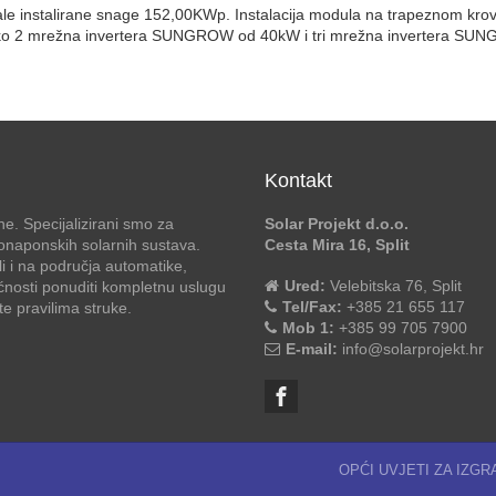
e instalirane snage 152,00KWp. Instalacija modula na trapeznom krov
ko 2 mrežna invertera SUNGROW od 40kW i tri mrežna invertera S
Kontakt
e. Specijalizirani smo za
Solar Projekt d.o.o.
otonaponskih solarnih sustava.
Cesta Mira 16, Split
li i na područja automatike,
Ured:
Velebitska 76, Split
ćnosti ponuditi kompletnu uslugu
Tel/Fax:
+385 21 655 117
 pravilima struke.
Mob 1:
+385 99 705 7900
E-mail:
info@solarprojekt.hr
OPĆI UVJETI ZA IZG