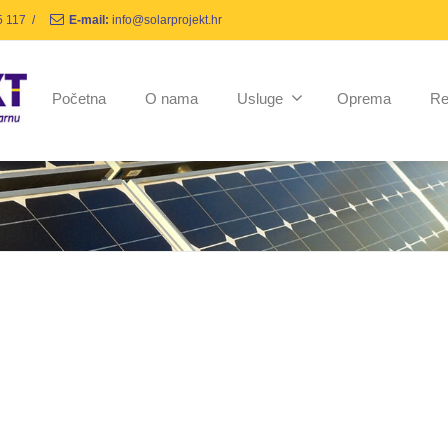
5 117
/
E-mail:
info@solarprojekt.hr
Početna
O nama
Usluge
Oprema
Re