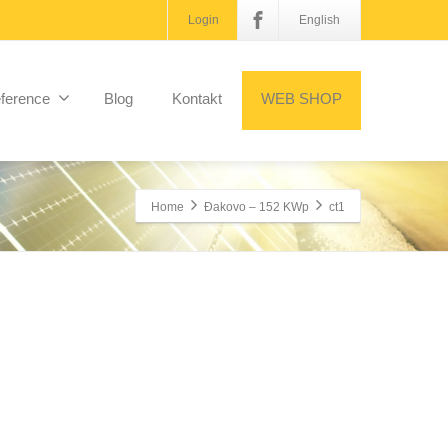
Login
English
ference
Blog
Kontakt
WEB SHOP
Home
Đakovo – 152 KWp
ct1