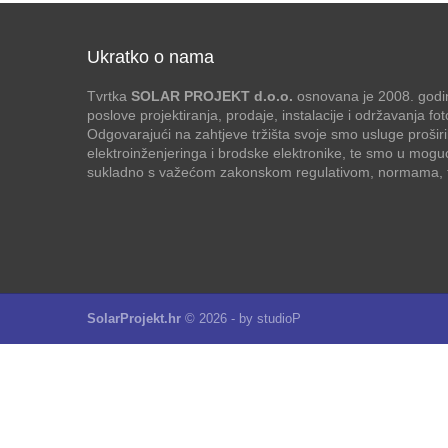
Ukratko o nama
Tvrtka
SOLAR PROJEKT d.o.o.
osnovana je 2008. godin
poslove projektiranja, prodaje, instalacije i održavanja f
Odgovarajući na zahtjeve tržišta svoje smo usluge proširi
elektroinženjeringa i brodske elektronike, te smo u mogu
sukladno s važećom zakonskom regulativom, normama, te
SolarProjekt.hr
© 2026 - by
studioP