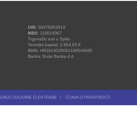
OIB:
56475053919
MBS:
110019367
Trgovački sud u Splitu
Temeljni kapital: 2.654,63 €
IBAN: HR2624020061100544585
Banka: Erste Banka d.d.
RADNJU SOLARNE ELEKTRANE
/
IZJAVA O PRIVATNOSTI