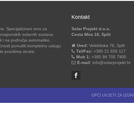
Kontakt
e. Specijalizirani smo za
Solar Projekt d.o.o.
otonaponskih solarnih sustava.
Cesta Mira 16, Split
li i na područja automatike,
Ured:
Velebitska 76, Split
ćnosti ponuditi kompletnu uslugu
Tel/Fax:
+385 21 655 117
 pravilima struke.
Mob 1:
+385 99 705 7900
E-mail:
info@solarprojekt.hr
OPĆI UVJETI ZA IZG