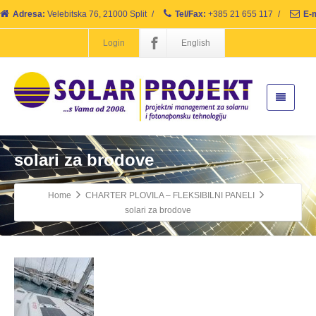
Adresa:
Velebitska 76, 21000 Split
/
Tel/Fax:
+385 21 655 117
/
E-m
Login
English
solari za brodove
Home
CHARTER PLOVILA – FLEKSIBILNI PANELI
solari za brodove