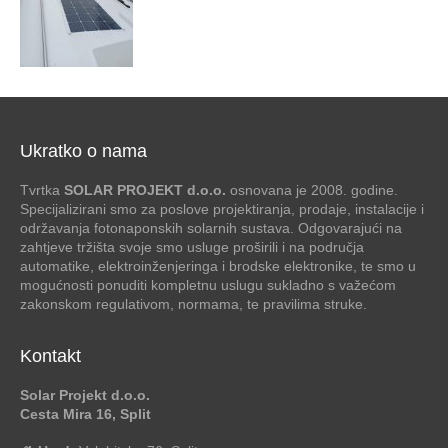
Ukratko o nama
Tvrtka
SOLAR PROJEKT d.o.o.
osnovana je 2008. godine.
Specijalizirani smo za poslove projektiranja, prodaje, instalacije i
održavanja fotonaponskih solarnih sustava. Odgovarajući na
zahtjeve tržišta svoje smo usluge proširili i na područja
automatike, elektroinženjeringa i brodske elektronike, te smo u
mogućnosti ponuditi kompletnu uslugu sukladno s važećom
zakonskom regulativom, normama, te pravilima struke.
Kontakt
Solar Projekt d.o.o.
Cesta Mira 16, Split