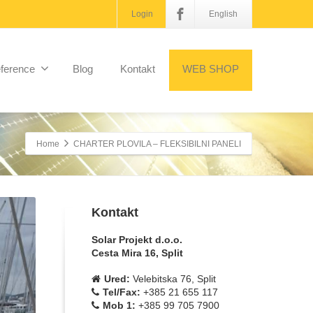
Login
English
ference
Blog
Kontakt
WEB SHOP
Home
CHARTER PLOVILA – FLEKSIBILNI PANELI
Kontakt
Solar Projekt d.o.o.
Cesta Mira 16, Split
Ured:
Velebitska 76, Split
Tel/Fax:
+385 21 655 117
Mob 1:
+385 99 705 7900