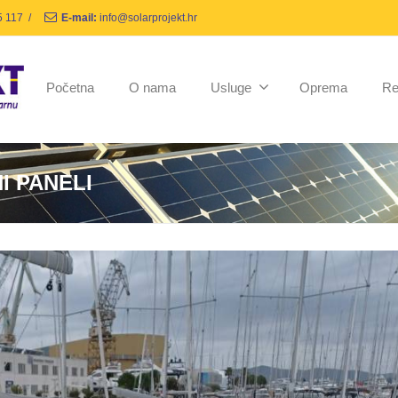
5 117
/
E-mail:
info@solarprojekt.hr
Početna
O nama
Usluge
Oprema
Re
I PANELI