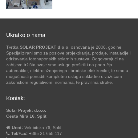
Ukratko o nama
Tvrtka
SOLAR PROJEKT d.o.o.
osnovana je 2008. godine.
Specijalizirani smo za poslove projektiranja, prodaje, instalacije i
održavanja fotonaponskih solarnih sustava. Odgovarajući na
zahtjeve tržišta svoje smo usluge proširili i na područja
automatike, elektroinženjeringa i brodske elektronike, te smo u
mogućnosti ponuditi kompletnu uslugu sukladno s važećom
zakonskom regulativom, normama, te pravilima struke.
Kontakt
Solar Projekt d.o.o.
Cesta Mira 16, Split
Ured:
Velebitska 76, Split
Tel/Fax:
+385 21 655 117