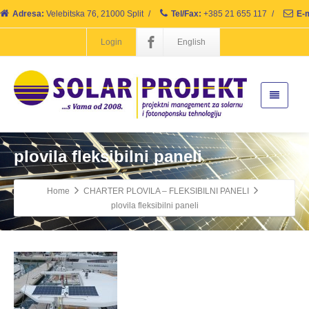
Adresa:
Velebitska 76, 21000 Split
/
Tel/Fax:
+385 21 655 117
/
E-m
Login
English
plovila fleksibilni paneli
Home
CHARTER PLOVILA – FLEKSIBILNI PANELI
plovila fleksibilni paneli