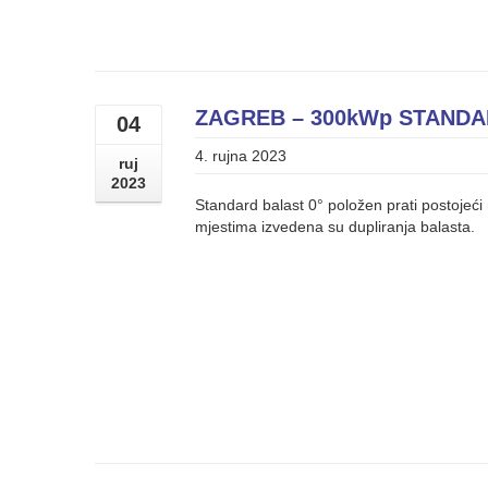
ZAGREB – 300kWp STANDA
04
4. rujna 2023
ruj
2023
Standard balast 0° položen prati postojeć
mjestima izvedena su dupliranja balasta.