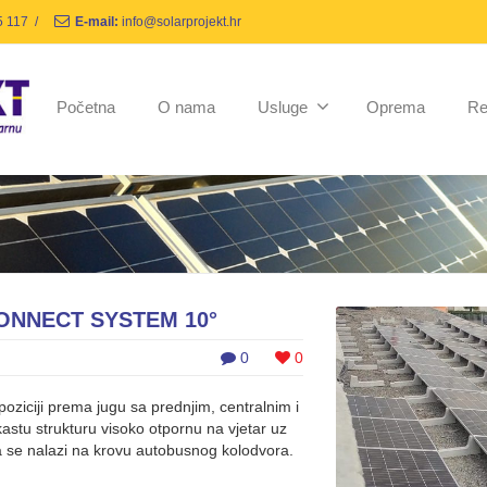
5 117
/
E-mail:
info@solarprojekt.hr
Početna
O nama
Usluge
Oprema
Re
CONNECT SYSTEM 10°
0
0
oziciji prema jugu sa prednjim, centralnim i
astu strukturu visoko otpornu na vjetar uz
a se nalazi na krovu autobusnog kolodvora.