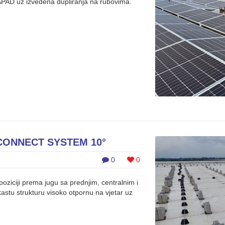
APAD uz izvedena dupliranja na rubovima.
 CONNECT SYSTEM 10°
0
0
oziciji prema jugu sa prednjim, centralnim i
astu strukturu visoko otpornu na vjetar uz