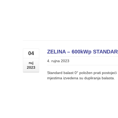
ZELINA – 600kWp STANDAR
04
4. rujna 2023
ruj
2023
Standard balast 0° položen prati postojeć
mjestima izvedena su dupliranja balasta.