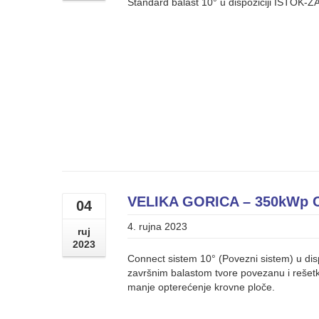
Standard balast 10° u dispoziciji ISTOK-Z
VELIKA GORICA – 350kWp
04
4. rujna 2023
ruj
2023
Connect sistem 10° (Povezni sistem) u disp
završnim balastom tvore povezanu i rešetk
manje opterećenje krovne ploče.