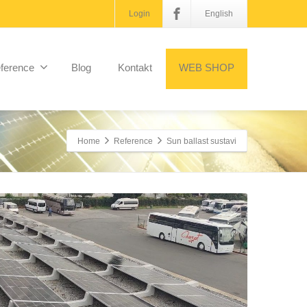
Login
English
ference
Blog
Kontakt
WEB SHOP
Home
Reference
Sun ballast sustavi