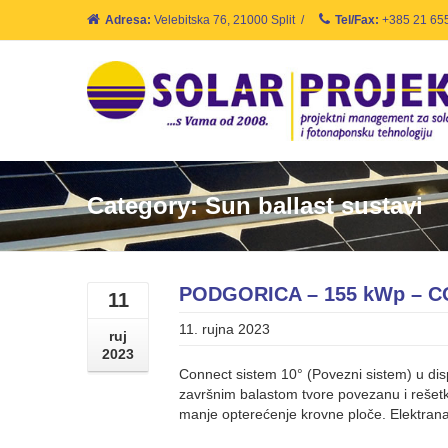
Adresa:
Velebitska 76, 21000 Split
/
Tel/Fax:
+385 21 65
Category: Sun ballast sustavi
PODGORICA – 155 kWp – 
11
11. rujna 2023
ruj
2023
Connect sistem 10° (Povezni sistem) u disp
završnim balastom tvore povezanu i rešetk
manje opterećenje krovne ploče. Elektran