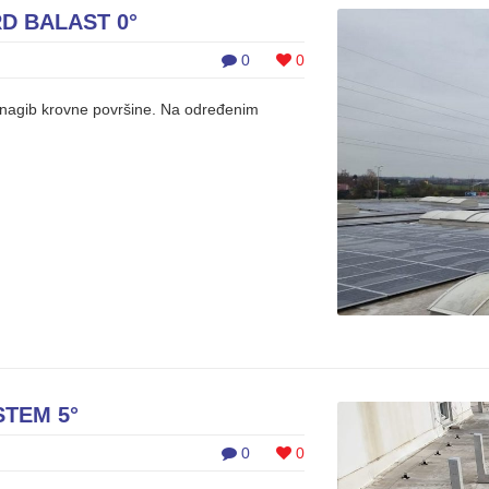
D BALAST 0°
0
0
i nagib krovne površine. Na određenim
STEM 5°
0
0