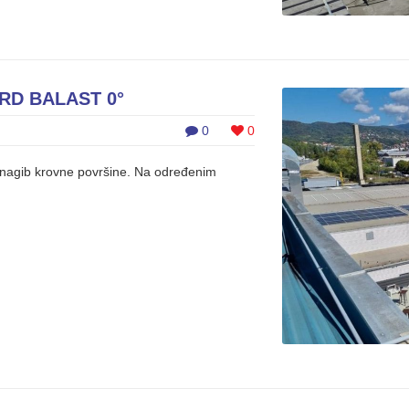
RD BALAST 0°
0
0
i nagib krovne površine. Na određenim