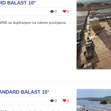
RD BALAST 10°
0
0
APAD sa dupliranjem na rubnim pozicijama.
ANDARD BALAST 10°
0
0