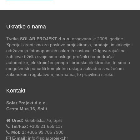
Ukratko o nama
Tvrtka
SOLAR PROJEKT d.o.o.
osnovana je 2008. godine.
Specijalizirani smo za poslove projektiranja, prodaje, instalacije i
održavanja fotonaponskih solarnih sustava. Odgovarajući na
zahtjeve tržišta svoje smo usluge proširili i na područja
automatike, elektroinženjeringa i brodske elektronike, te smo u
mogućnosti ponuditi kompletnu uslugu sukladno s važećom
zakonskom regulativom, normama, te pravilima struke.
Kontakt
Solar Projekt d.o.o.
Cesta Mira 16, Split
Ured:
Velebitska 76, Split
Tel/Fax:
+385 21 655 117
Mob 1:
+385 99 705 7900
E-mail:
info@solarprojekt.hr