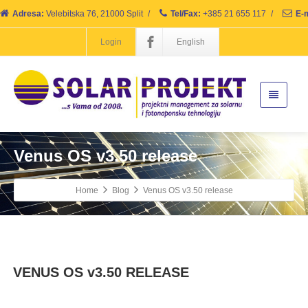
Adresa:
Velebitska 76, 21000 Split
/
Tel/Fax:
+385 21 655 117
/
E-m
Login
English
Venus OS v3.50 release
Home
Blog
Venus OS v3.50 release
VENUS OS v3.50 RELEASE