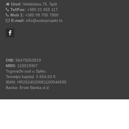
Ured:
Velebitska 76, Split
Tel/Fax:
+385 21 655 117
Mob 1:
+385 99 705 7900
E-mail:
info@solarprojekt.hr
OIB:
56475053919
MBS:
110019367
Trgovački sud u Splitu
Temeljni kapital: 2.654,63 €
IBAN: HR2624020061100544585
Banka: Erste Banka d.d.
SolarProjekt.hr
© 2026 - by
studioP
OPĆI UVJETI ZA IZGRADNJU SOLARNE ELEKTRANE
/
IZJAVA O PRIVATNOSTI