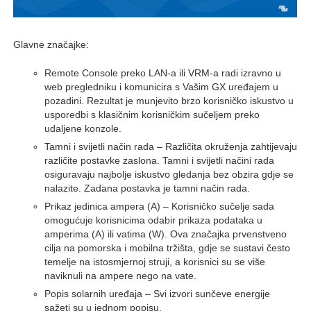
Glavne značajke:
Remote Console preko LAN-a ili VRM-a radi izravno u
web pregledniku i komunicira s Vašim GX uređajem u
pozadini. Rezultat je munjevito brzo korisničko iskustvo u
usporedbi s klasičnim korisničkim sučeljem preko
udaljene konzole.
Tamni i svijetli način rada – Različita okruženja zahtijevaju
različite postavke zaslona. Tamni i svijetli načini rada
osiguravaju najbolje iskustvo gledanja bez obzira gdje se
nalazite. Zadana postavka je tamni način rada.
Prikaz jedinica ampera (A) – Korisničko sučelje sada
omogućuje korisnicima odabir prikaza podataka u
amperima (A) ili vatima (W). Ova značajka prvenstveno
cilja na pomorska i mobilna tržišta, gdje se sustavi često
temelje na istosmjernoj struji, a korisnici su se više
naviknuli na ampere nego na vate.
Popis solarnih uređaja – Svi izvori sunčeve energije
sažeti su u jednom popisu.