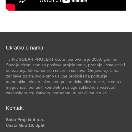
Ukratko o nama
Tvrtka
SOLAR PROJEKT d.o.o.
osnovana je 2008. godine.
Specijalizirani smo za poslove projektiranja, prodaje, instalacije i
održavanja fotonaponskih solarnih sustava. Odgovarajući na
zahtjeve tržišta svoje smo usluge proširili i na područja
automatike, elektroinženjeringa i brodske elektronike, te smo u
mogućnosti ponuditi kompletnu uslugu sukladno s važećom
zakonskom regulativom, normama, te pravilima struke.
Kontakt
Solar Projekt d.o.o.
Cesta Mira 16, Split