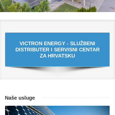
VICTRON ENERGY - SLUŽBENI
DISTRIBUTER I SERVISNI CENTAR
ZA HRVATSKU
Naše usluge
Opširnije