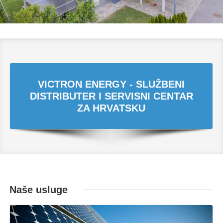
VICTRON ENERGY - SLUŽBENI
DISTRIBUTER I SERVISNI CENTAR
ZA HRVATSKU
Naše usluge
Opširnije