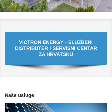
VICTRON ENERGY - SLUŽBENI
DISTRIBUTER I SERVISNI CENTAR
ZA HRVATSKU
Naše usluge
Opširnije