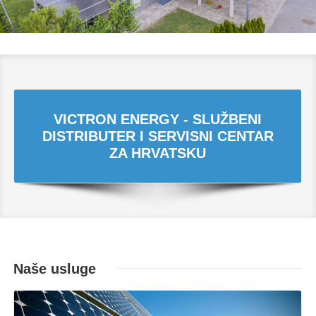
VICTRON ENERGY - SLUŽBENI
DISTRIBUTER I SERVISNI CENTAR
ZA HRVATSKU
Naše usluge
Opširnije