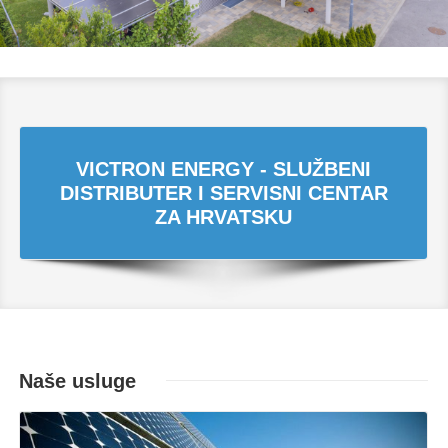
VICTRON ENERGY - SLUŽBENI
DISTRIBUTER I SERVISNI CENTAR
ZA HRVATSKU
Naše usluge
Opširnije