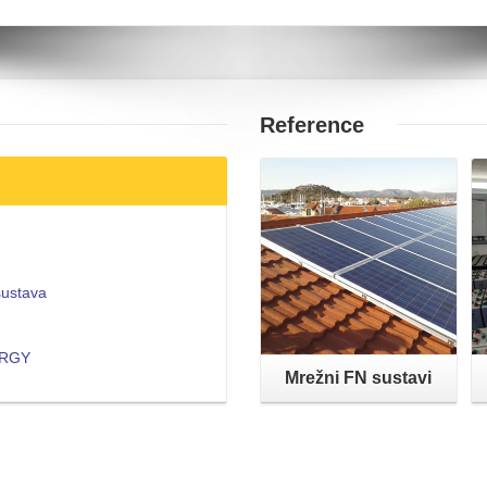
Reference
Opširnije
sustava
NERGY
Mrežni FN sustavi