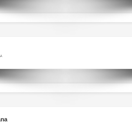
u.
ana