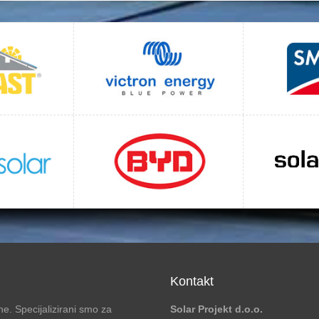
Kontakt
e. Specijalizirani smo za
Solar Projekt d.o.o.