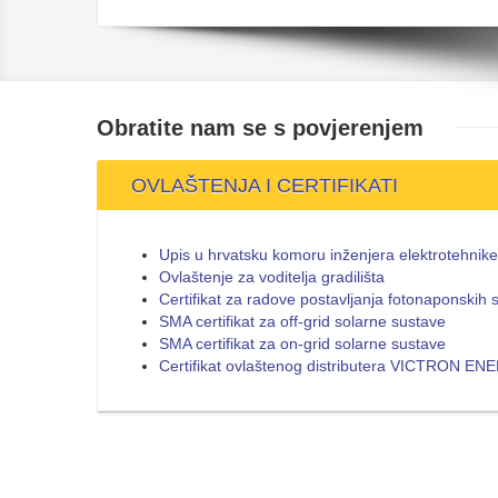
Obratite nam se s
povjerenjem
OVLAŠTENJA I CERTIFIKATI
Upis u hrvatsku komoru inženjera elektrotehnike
Ovlaštenje za voditelja gradilišta
Certifikat za radove postavljanja fotonaponskih 
SMA certifikat za off-grid solarne sustave
SMA certifikat za on-grid solarne sustave
Certifikat ovlaštenog distributera VICTRON E