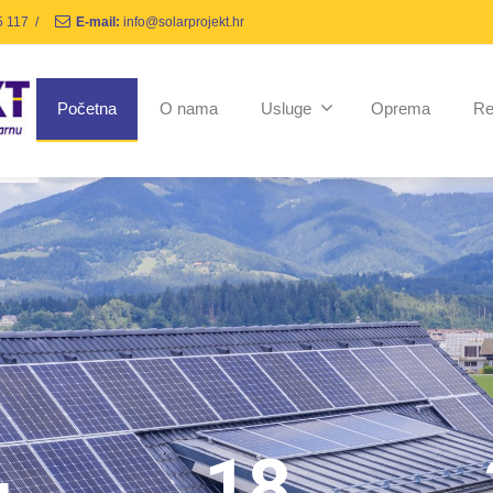
5 117
/
E-mail:
info@solarprojekt.hr
Početna
O nama
Usluge
Oprema
Re
+
18