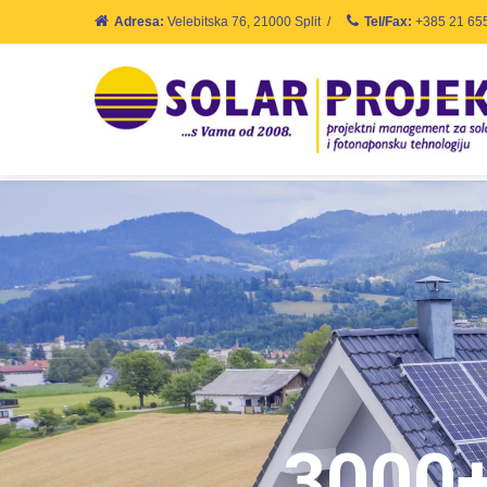
Adresa:
Velebitska 76, 21000 Split
/
Tel/Fax:
+385 21 65
3000