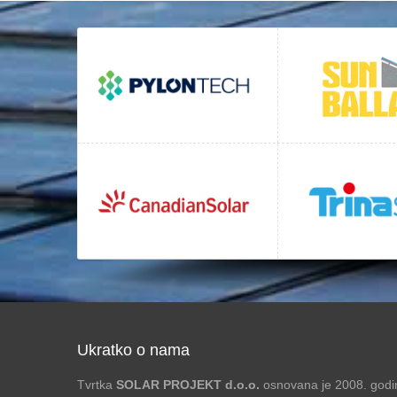
Ukratko o nama
Tvrtka
SOLAR PROJEKT d.o.o.
osnovana je 2008. godin