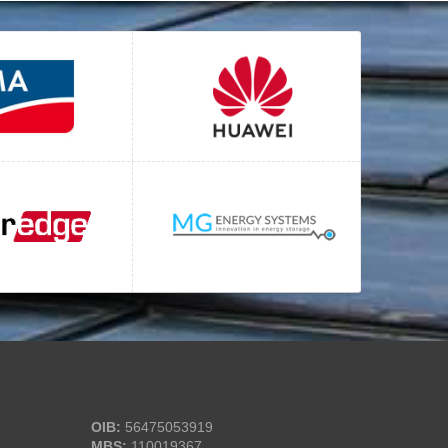
OIB:
56475053919
MBS:
110019367