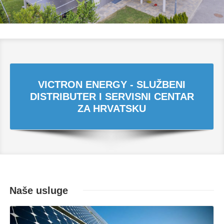
VICTRON ENERGY - SLUŽBENI
DISTRIBUTER I SERVISNI CENTAR
ZA HRVATSKU
Naše usluge
Opširnije