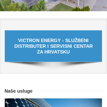
VICTRON ENERGY - SLUŽBENI
DISTRIBUTER I SERVISNI CENTAR
ZA HRVATSKU
Naše usluge
Opširnije