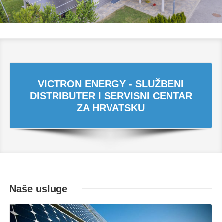
VICTRON ENERGY - SLUŽBENI
DISTRIBUTER I SERVISNI CENTAR
ZA HRVATSKU
Naše usluge
Opširnije