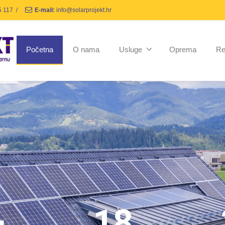
5 117
/
E-mail:
info@solarprojekt.hr
Početna
O nama
Usluge
Oprema
Re
+
18