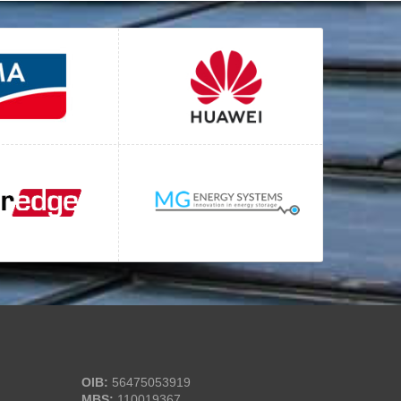
OIB:
56475053919
MBS:
110019367