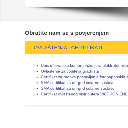
Obratite nam se s
povjerenjem
OVLAŠTENJA I CERTIFIKATI
Upis u hrvatsku komoru inženjera elektrotehnike
Ovlaštenje za voditelja gradilišta
Certifikat za radove postavljanja fotonaponskih 
SMA certifikat za off-grid solarne sustave
SMA certifikat za on-grid solarne sustave
Certifikat ovlaštenog distributera VICTRON E