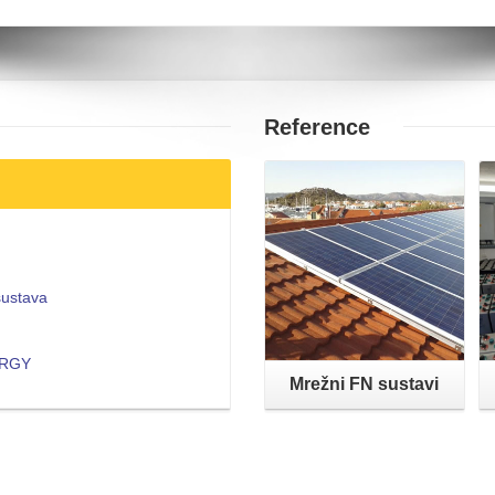
Reference
Opširnije
sustava
NERGY
Mrežni FN sustavi