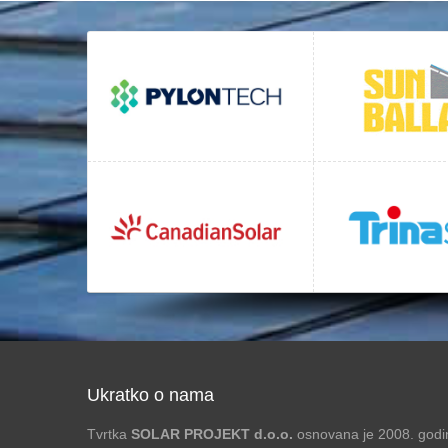
Ukratko o nama
Tvrtka
SOLAR PROJEKT d.o.o.
osnovana je 2008. godin