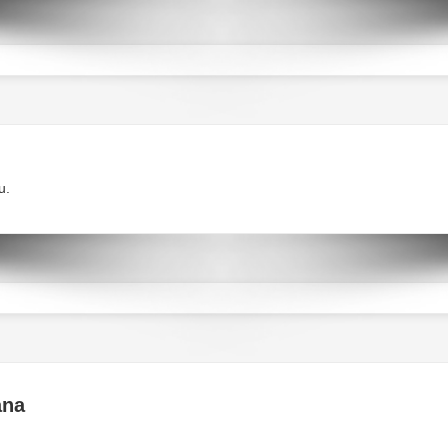
u.
ana