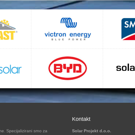
Kontakt
e. Specijalizirani smo za
Solar Projekt d.o.o.