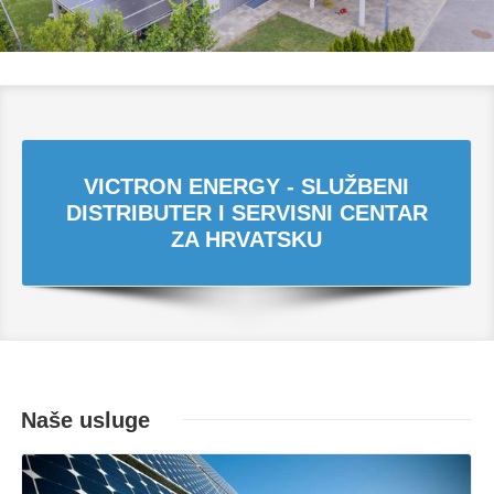
VICTRON ENERGY - SLUŽBENI
DISTRIBUTER I SERVISNI CENTAR
ZA HRVATSKU
Naše usluge
Opširnije