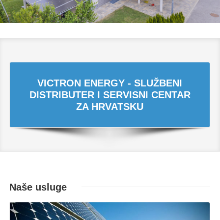
VICTRON ENERGY - SLUŽBENI
DISTRIBUTER I SERVISNI CENTAR
ZA HRVATSKU
Naše usluge
Opširnije