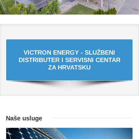
VICTRON ENERGY - SLUŽBENI
DISTRIBUTER I SERVISNI CENTAR
ZA HRVATSKU
Naše usluge
Opširnije