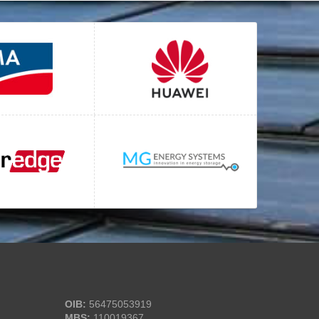
OIB:
56475053919
MBS:
110019367