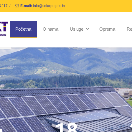
5 117
/
E-mail:
info@solarprojekt.hr
Početna
O nama
Usluge
Oprema
Re
+
18