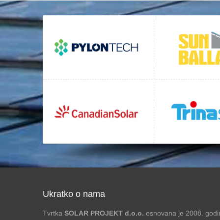
Ukratko o nama
Tvrtka
SOLAR PROJEKT d.o.o.
osnovana je 2008. godin