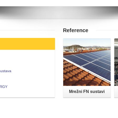
Reference
Opširnije
sustava
NERGY
Mrežni FN sustavi