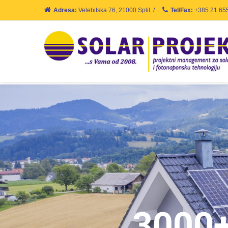
Adresa:
Velebitska 76, 21000 Split
/
Tel/Fax:
+385 21 65
3000