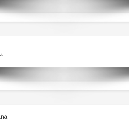
u.
ana