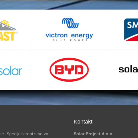
Kontakt
e. Specijalizirani smo za
Solar Projekt d.o.o.