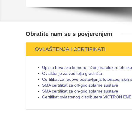
Obratite nam se s
povjerenjem
OVLAŠTENJA I CERTIFIKATI
Upis u hrvatsku komoru inženjera elektrotehnike
Ovlaštenje za voditelja gradilišta
Certifikat za radove postavljanja fotonaponskih 
SMA certifikat za off-grid solarne sustave
SMA certifikat za on-grid solarne sustave
Certifikat ovlaštenog distributera VICTRON E