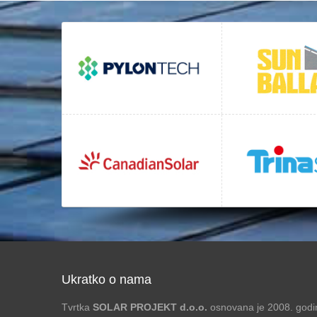
Ukratko o nama
Tvrtka
SOLAR PROJEKT d.o.o.
osnovana je 2008. godin