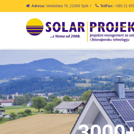
Adresa:
Velebitska 76, 21000 Split
/
Tel/Fax:
+385 21 65
3000