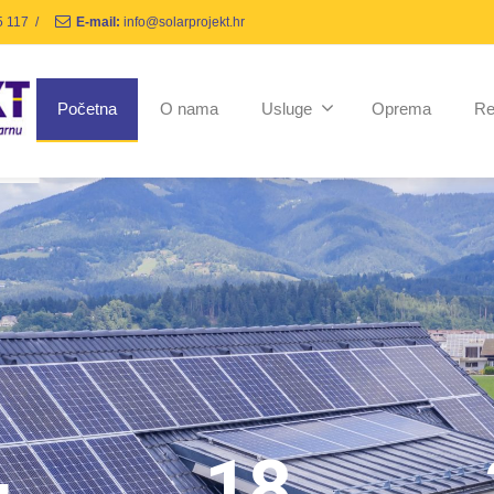
5 117
/
E-mail:
info@solarprojekt.hr
Početna
O nama
Usluge
Oprema
Re
+
18