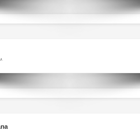
u.
ana