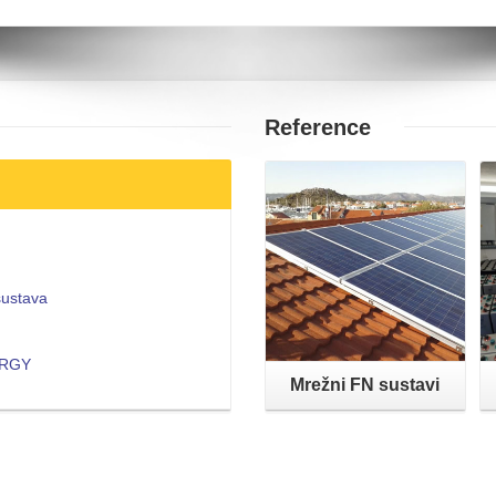
Reference
Opširnije
sustava
NERGY
Mrežni FN sustavi