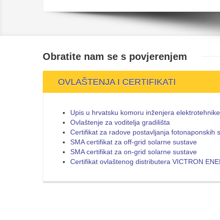
Obratite nam se s
povjerenjem
OVLAŠTENJA I CERTIFIKATI
Upis u hrvatsku komoru inženjera elektrotehnike
Ovlaštenje za voditelja gradilišta
Certifikat za radove postavljanja fotonaponskih 
SMA certifikat za off-grid solarne sustave
SMA certifikat za on-grid solarne sustave
Certifikat ovlaštenog distributera VICTRON E