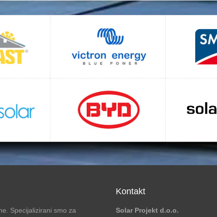
Kontakt
e. Specijalizirani smo za
Solar Projekt d.o.o.