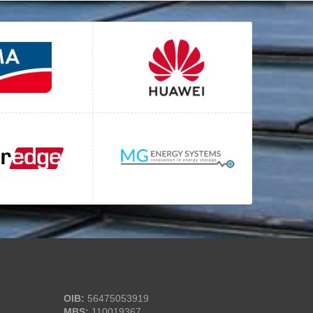
OIB:
56475053919
MBS:
110019367