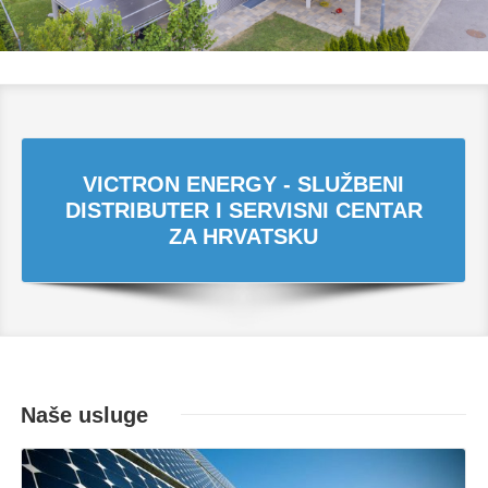
VICTRON ENERGY - SLUŽBENI
DISTRIBUTER I SERVISNI CENTAR
ZA HRVATSKU
Naše usluge
Opširnije