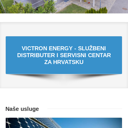
VICTRON ENERGY - SLUŽBENI
DISTRIBUTER I SERVISNI CENTAR
ZA HRVATSKU
Naše usluge
Opširnije