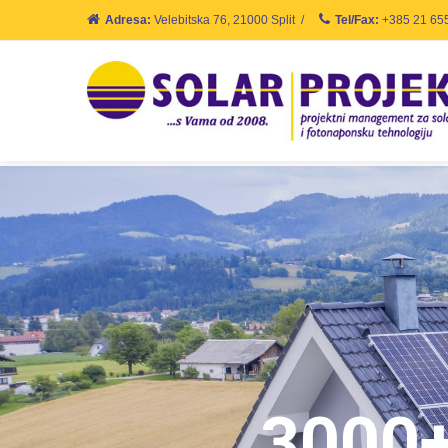
Adresa:
Velebitska 76, 21000 Split
/
Tel/Fax:
+385 21 65
3000