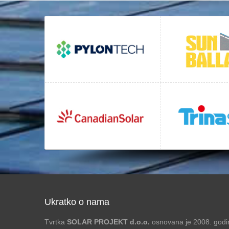
Ukratko o nama
Tvrtka
SOLAR PROJEKT d.o.o.
osnovana je 2008. godin