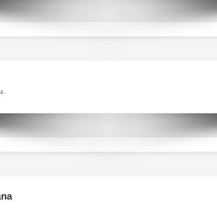
u.
ana