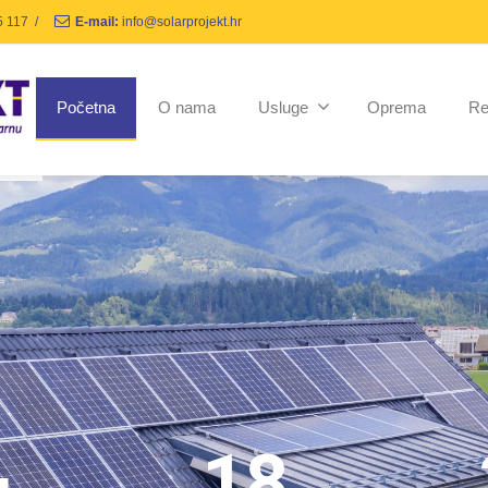
5 117
/
E-mail:
info@solarprojekt.hr
Početna
O nama
Usluge
Oprema
Re
+
18