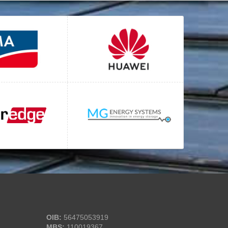
OIB:
56475053919
MBS:
110019367