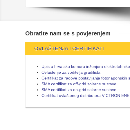
Obratite nam se s
povjerenjem
OVLAŠTENJA I CERTIFIKATI
Upis u hrvatsku komoru inženjera elektrotehnike
Ovlaštenje za voditelja gradilišta
Certifikat za radove postavljanja fotonaponskih 
SMA certifikat za off-grid solarne sustave
SMA certifikat za on-grid solarne sustave
Certifikat ovlaštenog distributera VICTRON E