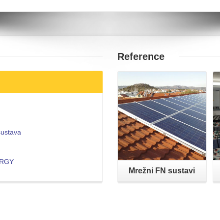
Reference
Opširnije
sustava
NERGY
Mrežni FN sustavi