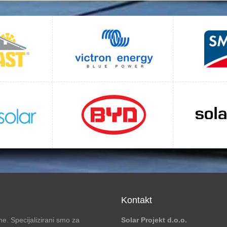
Kontakt
e. Specijalizirani smo za
Solar Projekt d.o.o.